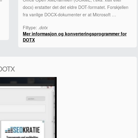
docx) erstatter det det eldre DOT-formatet. Forskjellen
fra vanlige DOCX-dokumenter er at Microsoft …
Filtype:
.dotx
Mer informasjon og konverteringsprogrammer for
DOTX
 DOTX