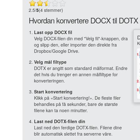
2.5
/
5
(4 stemmer)
Hvordan konvertere DOCX til DOTX 
Last opp DOCX fil
Velg DOCX-filen din med "Velg fil"-knappen, dra
og slipp den, eller importer den direkte fra
Dropbox/Google Drive.
Velg mål filtype
DOTX er angitt som standard målformat. Endre
det hvis du trenger en annen målfiltype for
konverteringen.
Start konvertering
Klikk på «Start konvertering!». De fleste filer
behandles på få sekunder, bare de største
filene kan ta noen minutter.
Last ned DOTX-filen din
Last ned den ferdige DOTX-filen. Filene dine
blir automatisk slettet fra serverne våre.