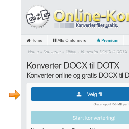
Home
Alle Omformere
Premium
Home
»
Konverter
»
Office
»
Konverter DOCX til DOTX
Konverter DOCX til DOTX
Konverter online og gratis DOCX til
Velg fil
Gratis: opptil 750 MB per fi
Start konvertering!