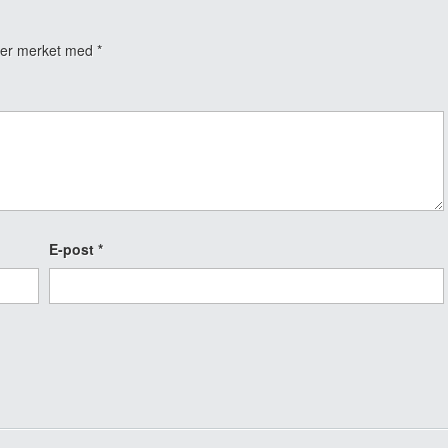
t er merket med
*
E-post
*