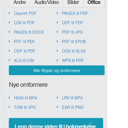
Andre
Audio/Video
Bilder
Office
Opprett PDF
PAGES til PDF
CSV til PDF
ODT til PDF
PAGES til DOCX
PDF til JPG
RTF til PDF
PDF til EPUB
ODF til PDF
ODS til XLSX
XLS til CSV
WPS til PDF
Alle filtyper og omformere
Nye omformere
H265 til MP4
LRV til MP4
THM til JPG
EXR til PNG
Legg denne siden til i bokmerkene