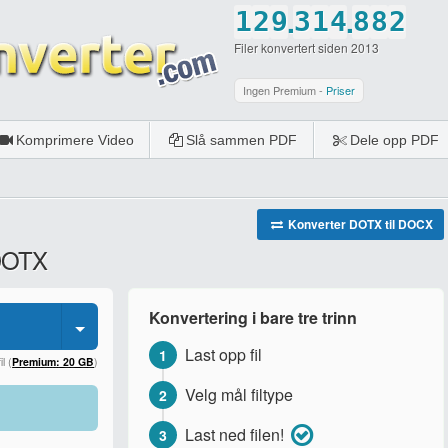
.
.
1
2
9
3
1
4
8
8
2
Filer konvertert siden 2013
2
3
0
4
2
5
9
9
3
3
4
5
3
6
0
0
4
Ingen Premium -
Priser
4
5
6
4
7
5
Komprimere Video
Slå sammen PDF
Dele opp PDF
5
6
7
5
8
6
6
7
8
6
9
7
7
8
9
7
0
8
Konverter DOTX til DOCX
 DOTX
8
9
0
8
9
9
0
9
0
Konvertering i bare tre trinn
0
0
Last opp fil
1
l (
Premium: 20 GB
)
Velg mål filtype
2
Last ned filen!
3