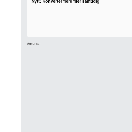
Nytt: Konverter flere filer samtidig
Annonse: