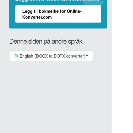
Legg til bokmerke for Online-
Konverter.com
Denne siden på andre språk
English (DOCX to DOTX converter)
▼