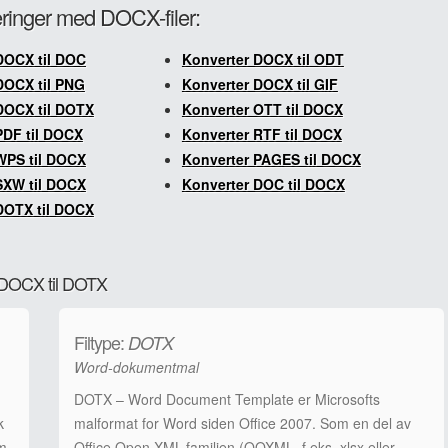
teringer med DOCX-filer:
DOCX til DOC
Konverter DOCX til ODT
DOCX til PNG
Konverter DOCX til GIF
DOCX til DOTX
Konverter OTT til DOCX
PDF til DOCX
Konverter RTF til DOCX
WPS til DOCX
Konverter PAGES til DOCX
SXW til DOCX
Konverter DOC til DOCX
DOTX til DOCX
a DOCX til DOTX
Filtype:
DOTX
Word-dokumentmal
DOTX – Word Document Template er Microsofts
k
malformat for Word siden Office 2007. Som en del av
om
Office Open XML-familien (OOXML, f.eks. xlsx eller