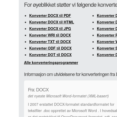
For øyeblikket støtter vi følgende konver
Konverter DOCX til PDF
Konverter 
Konverter DOCX til HTML
Konverter 
Konverter DOCX til JPG
Konverter 
Konverter WRI til DOCX
Konverter 
Konverter TXT til DOCX
Konverter 
Konverter ODF til DOCX
Konverter 
Konverter DOT til DOCX
Konverter 
Alle konverteringsprogrammer
Informasjon om utvidelsene for konverteringen fr
Fra: DOCX
det nyeste Microsoft Word-formatet (XML-basert)
I 2007 erstattet DOCX-formatet standardformatet for
tekstfiler .doc opprettet av Microsoft Word . I hovedsa
er det motstykket til OpenDocument-formatet .odt, s