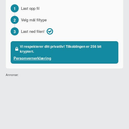
1
Last opp fil
2
Velg mål filtype
3
Last ned filen!
Vi respekterer ditt privatliv! Tilkoblingen er 256 bit
kryptert.
Personvernerklæring
Annonse: