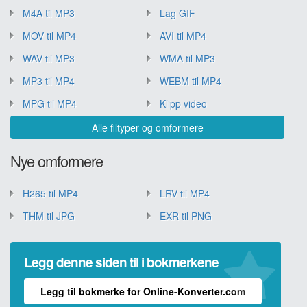
M4A til MP3
Lag GIF
MOV til MP4
AVI til MP4
WAV til MP3
WMA til MP3
MP3 til MP4
WEBM til MP4
MPG til MP4
Klipp video
Alle filtyper og omformere
Nye omformere
H265 til MP4
LRV til MP4
THM til JPG
EXR til PNG
Legg denne siden til i bokmerkene
Legg til bokmerke for Online-Konverter.com