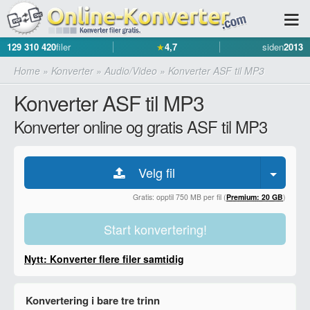
129 310 420
filer
★
4,7
siden
2013
Home
»
Konverter
»
Audio/Video
»
Konverter ASF til MP3
Konverter ASF til MP3
Konverter online og gratis ASF til MP3
Velg fil
Gratis: opptil 750 MB per fil (
Premium: 20 GB
)
Start konvertering!
Nytt: Konverter flere filer samtidig
Konvertering i bare tre trinn