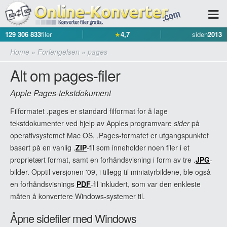
129 306 833
filer
★
4,7
siden
2013
Home
»
Forlengelsen
»
pages
Alt om pages-filer
Apple Pages-tekstdokument
Filformatet .pages er standard filformat for å lage
tekstdokumenter ved hjelp av Apples programvare
sider
på
operativsystemet Mac OS. .Pages-formatet er utgangspunktet
basert på en vanlig .
ZIP
-fil som inneholder noen filer i et
proprietært format, samt en forhåndsvisning i form av tre .
JPG
-
bilder. Opptil versjonen '09, i tillegg til miniatyrbildene, ble også
en forhåndsvisnings
PDF
-fil inkludert, som var den enkleste
måten å konvertere Windows-systemer til.
Åpne sidefiler med Windows