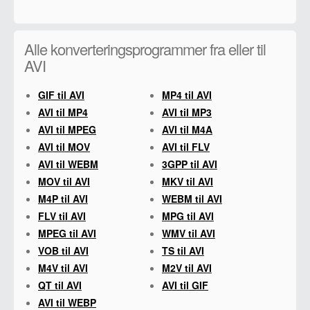
Alle konverteringsprogrammer fra eller til
AVI
GIF til AVI
MP4 til AVI
AVI til MP4
AVI til MP3
AVI til MPEG
AVI til M4A
AVI til MOV
AVI til FLV
AVI til WEBM
3GPP til AVI
MOV til AVI
MKV til AVI
M4P til AVI
WEBM til AVI
FLV til AVI
MPG til AVI
MPEG til AVI
WMV til AVI
VOB til AVI
TS til AVI
M4V til AVI
M2V til AVI
QT til AVI
AVI til GIF
AVI til WEBP