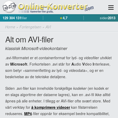
129 304 131
filer
★
4,7
siden
2013
Home
»
Forlengelsen
»
AVI
Alt om AVI-filer
klassisk Microsoft-videokontainer
.avi-filformatet er et
containerformat
for lyd- og videofiler utviklet
av
Microsoft
. Forkortelsen .avi står for
A
udio
V
ideo
I
nterleave,
som betyr «sammenfletting av lyd- og videodata», og er en
beskrivelse av de tekniske detaljene.
Siden .avi-filer kan inneholde forskjellige
kodeker
(en kodek er
en slags algoritme der dataene lagres), kan en .avi-fil ikke alltid
åpnes på alle enheter. I tillegg er AVI-filer ofte svært store. Med
vårt verktøy for
å komprimere videoer
kan filstørrelsen
reduseres.
MP4
-filer oppnår for eksempel bedre kompatibilitet,