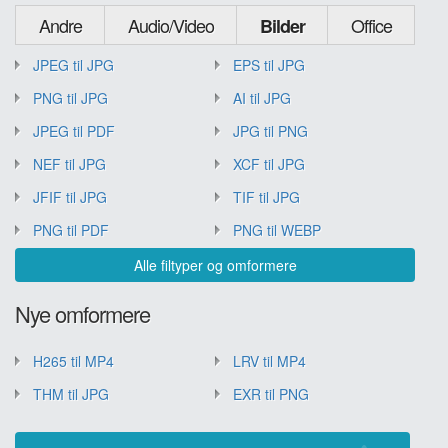
Andre
Audio/Video
Office
Bilder
JPEG til JPG
EPS til JPG
PNG til JPG
AI til JPG
JPEG til PDF
JPG til PNG
NEF til JPG
XCF til JPG
JFIF til JPG
TIF til JPG
PNG til PDF
PNG til WEBP
Alle filtyper og omformere
Nye omformere
H265 til MP4
LRV til MP4
THM til JPG
EXR til PNG